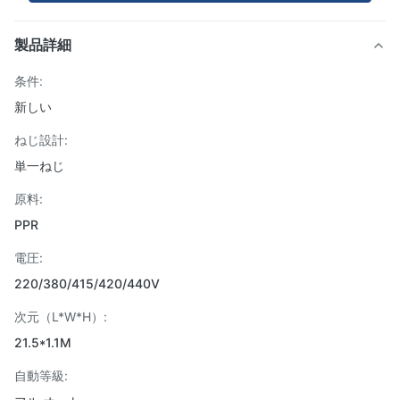
製品詳細
条件:
新しい
ねじ設計:
単一ねじ
原料:
PPR
電圧:
220/380/415/420/440V
次元（L*W*H）:
21.5*1.1M
自動等級: