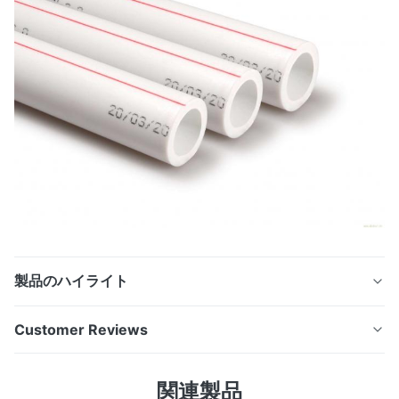
製品のハイライト
熱湯の供給のためのPPR/PEの管の生産line/PPRの管の放
Customer Reviews
出ライン 詳しい製品の説明: PE、PP、ポリ塩化ビニー
ル、PPR、等を含むいろいろな種類のプラスチック管の生
5.0
関連製品
産のため。私達は良質、競争価格、活動的なサービスとこ
Based on 50 reviews recently