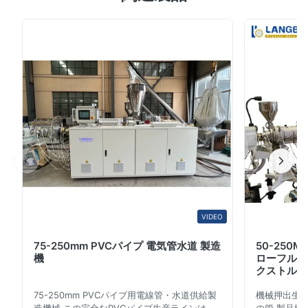
れらの生産ラインの専門の製造業者、であり、経験の年、
5
100%
私達の機械は世界中私達の顧客からの非常によい評判を楽
4
0
しんでいる。 私達のプラスチック管の生産ラインは主に
3
0
2
0
含んでいる 1. 押出機、 2. 型（ユーザーの要求によっ
1
0
て）、 3. 箱を形作る真空 4. スプレー冷却箱、 5. 複数の
爪の運搬量、 6カッター、 7. 管棚、 また私達はミキサ
ー、管のbelling機械、スクリュ...
Joel Ramirez
J
Aug 21.2025
The machine runs smoothly, and the pipe quality is reliable. The
cutter performs clean cuts without deformation. Ideal for pipe
manufacturing.
VIDEO
75-250mm PVCパイプ 電気管水道 製造
50-250
機
ローフルオ
クストルー
75-250mm PVCパイプ用電線管・水道供給製
機械押出生産ラ