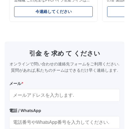
造機械 この完全なPVCパイプ生産ラインは、
の管 製品概
直径16mmから800mmまでの高品質
燃料ガスお
PVC/UPVCパイプを製造します。このシステ
これらのパ
今連絡してください
ムは、さまざまな直径と肉厚仕様の電線管、水
械的強度、
道管、建設用配管パイプの製造用に設計されて
プ性などの
います。 用途 製造されたUPVCパイプは、電
は、都市と
線管システム、水道網、下水管、住宅装飾、化
ットワークの
学薬品輸送、ガス供給ラインなど、複数の用途
パイプ製作仕
に使用されます。これらのパイプは、優れた強
出機のパワー 容
度、構造的完全性、耐薬品性、耐久性、熱安定
55AC 150 L
引金 を 求め て ください
性、無毒安全特性、およびコスト効率の高いメ
LB-160 75-1
ンテナンスを備えています。 生産プロセス
オンラインで問い合わせの連絡先フォームをご利用ください.
PVC粉末＋添加剤混合 材料供給システム ...
質問があれば,私たちのチームはできるだけ早く連絡します.
メール
*
電話 / WhatsApp