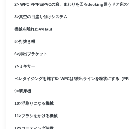
2> WPC PP/PE/PVCの窓、まわりを回るdecking囲うドア
3>真空の目盛り付けシステム
機械を離れた4>Haul
5>打抜き機
6>排出ブラケット
7>ミキサー
ペレタイジングを施す8> WPCは/放出ラインを粒状にする（PP
9>研摩機
10>浮彫りになる機械
11>ブラシをかける機械
12>コーティング装置