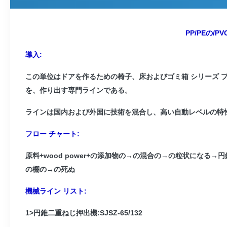
PP/PEの
導入:
この単位はドアを作るための椅子、床およびゴミ箱 シリーズ プ
を、作り出す専門ラインである。
ラインは国内および外国に技術を混合し、高い自動レベルの特
フロー チャート:
原料+wood power+の添加物の→の混合の→の粒状になる
の棚の→の死ぬ
機械ライン リスト:
1>円錐二重ねじ押出機:SJSZ-65/132