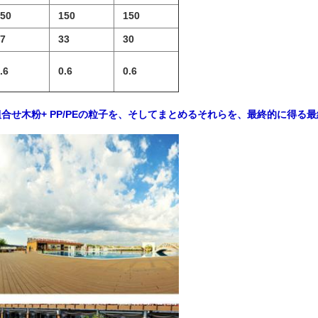
50
150
150
7
33
30
.6
0.6
0.6
合せ木粉+ PP/PEの粒子を、そしてまとめるそれらを、最終的に得