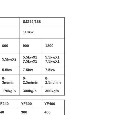
SJZ92/188
110kw
600
900
1200
5.5kwX1
5.5kwX1
5.5kwX2
7.5kwX1
7.5kwX1
5.5kw
7.5kw
7.5kw
0-
0-
0-
3m/min
2.5m/min
2.5m/min
170kg/h
300kg/h
300kg/h
YF240
YF300
YF400
40
300
400