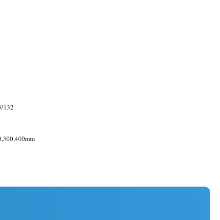
5/132
0,300,400mm