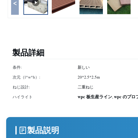
<
製品詳細
条件:
新しい
次元（l*w*h）:
20*2.5*2.5m
ねじ設計:
二重ねじ
wpc 板生産ライン
wpc のプ
ハイライト
,
製品説明