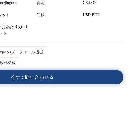
angjiagang
認定:
CE,ISO
 セット
価格:
USD,EUR
 ヶ月あたりの 15
ット
wpc のプロフィール機械
の放出機械
今
す
ぐ
問
い
合
わ
せ
る