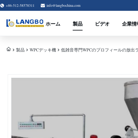
+86-512-58578311
info@langbochina.com
ホーム
製品
ビデオ
企業情
製品
WPCデッキ機
低雑音専門WPCのプロフィールの放出