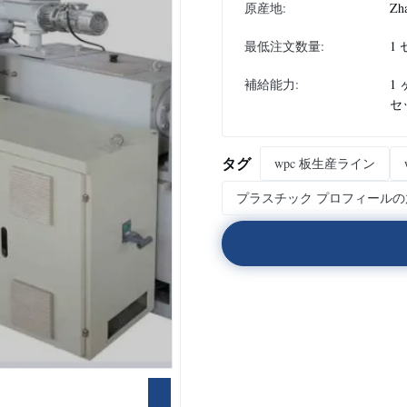
原産地:
Zh
最低注文数量:
1
補給能力:
1
セ
タグ
wpc 板生産ライン
プラスチック プロフィール