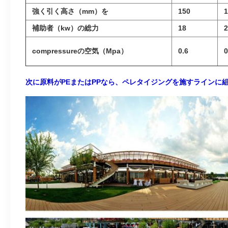
強く引く高さ（mm）を
150
1
補助者（kw）の総力
18
2
compressureの空気（Mpa）
0.6
0
次に原料がPEまたはPPなら、ペレタイジングを施すラインに組