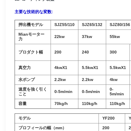
主要な技術的な変数:
押出機モデル
SJZ55/110
SJZ65/132
SJZ80/156
Mianモーター
22kw
37kw
55kw
力
プロダクト幅
200
240
300
真空力
4kwX1
5.5kwX1
5.5kwX1
水ポンプ
2.2kw
2.2kw
4kw
速度を強く引く
0-
0-5m/min
0-5m/min
こと
5m/min
容量
70kg/h
110kg/h
110kg/h
モデル
YF200
プロフィールの幅（mm）
200
2