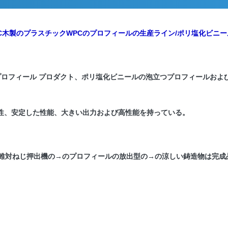
/PVC木製のプラスチックWPCのプロフィールの生産ライン/ポリ塩化ビニ
ロフィール プロダクト、ポリ塩化ビニールの泡立つプロフィールおよび装
性、安定した性能、大きい出力および高性能を持っている。
→円錐対ねじ押出機の→のプロフィールの放出型の→の涼しい鋳造物は完成品