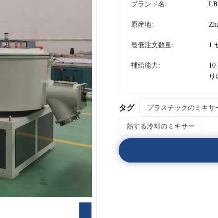
ブランド名:
LB
原産地:
Zh
最低注文数量:
1
補給能力:
10
り
タグ
プラスチックのミキサ
熱する冷却のミキサー