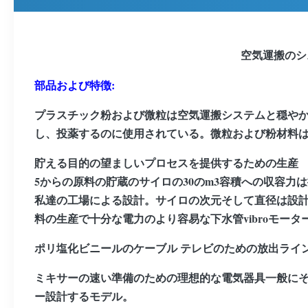
空気運搬のシ
部品および特徴:
プラスチック粉および微粒は空気運搬システムと穏や
し、投薬するのに使用されている。微粒および粉材料
貯える目的の望ましいプロセスを提供するための生産
5からの原料の貯蔵のサイロの30のm3容積への収容
私達の工場による設計。サイロの次元そして直径は設
料の生産で十分な電力のより容易な下水管vibroモー
ポリ塩化ビニールのケーブル テレビのための放出ライ
ミキサーの速い準備のための理想的な電気器具一般に
ー設計するモデル。