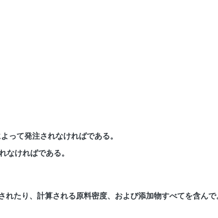
によって発注されなければである。
発注されなければである。
20の混合されたり、計算される原料密度、および添加物すべてを含