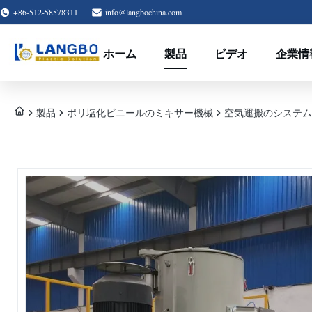
+86-512-58578311
info@langbochina.com
ホーム
製品
ビデオ
企業情
製品
ポリ塩化ビニールのミキサー機械
空気運搬のシステム