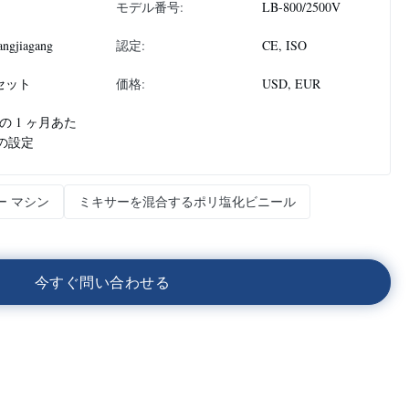
モデル番号:
LB-800/2500V
angjiagang
認定:
CE, ISO
 セット
価格:
USD, EUR
 の 1 ヶ月あた
の設定
ー マシン
ミキサーを混合するポリ塩化ビニール
今
す
ぐ
問
い
合
わ
せ
る