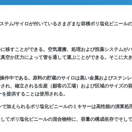
ステム/サイロが付いているさまざまな容積ポリ塩化ビニール
かに移すことができる。空気運搬、処理および投薬システムが
は真空か圧力によって管を通して運ぶことができる。そこに大
力は操作中である。原料の貯蔵のサイロは黒い金属およびステン
計され、確立される生産（顧客の工場）および区域のサイズの
ターを提供することは使用される。
ンで加えられるポリ塩化ビニールのミキサーは高性能の演算処
そしてポリ塩化ビニールの混合物特に、容量の構成依存でそし