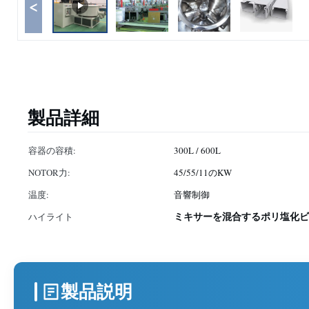
<
製品詳細
容器の容積:
300L / 600L
NOTOR力:
45/55/11のKW
温度:
音響制御
ミキサーを混合するポリ塩化ビ
ハイライト
製品説明