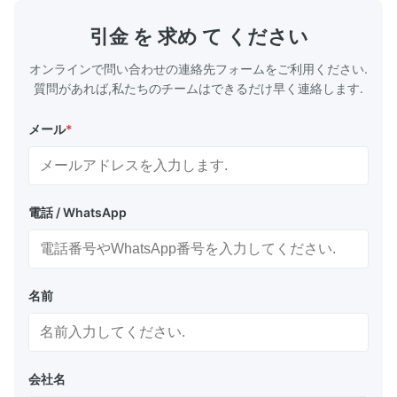
に使用されます。これらのパイプは、優れた強
出機のパワー 容
度、構造的完全性、耐薬品性、耐久性、熱安定
55AC 150 L
引金 を 求め て ください
性、無毒安全特性、およびコスト効率の高いメ
LB-160 75-1
ンテナンスを備えています。 生産プロセス
オンラインで問い合わせの連絡先フォームをご利用ください.
PVC粉末＋添加剤混合 材料供給システム ...
質問があれば,私たちのチームはできるだけ早く連絡します.
メール
*
電話 / WhatsApp
名前
会社名