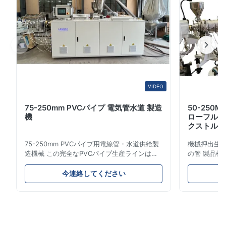
に応じ、単一の源からの解決を提供するために装...
Ahmed Al Mansoori
A
Jul 31.2025
Mixing speed is excellent, and the material becomes uniform
very quickly. A great upgrade for our compounding line.
VIDEO
75-250mm PVCパイプ 電気管水道 製造
50-250
機
ローフルオ
クストルー
75-250mm PVCパイプ用電線管・水道供給製
機械押出生産ラ
造機械 この完全なPVCパイプ生産ラインは、
の管 製品概
直径16mmから800mmまでの高品質
燃料ガスお
PVC/UPVCパイプを製造します。このシステ
これらのパ
今連絡してください
ムは、さまざまな直径と肉厚仕様の電線管、水
械的強度、
道管、建設用配管パイプの製造用に設計されて
プ性などの
います。 用途 製造されたUPVCパイプは、電
は、都市と
線管システム、水道網、下水管、住宅装飾、化
ットワークの
学薬品輸送、ガス供給ラインなど、複数の用途
パイプ製作仕