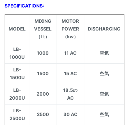
SPECIFICATIONS:
MIXING
MOTOR
MODEL
VESSEL
POWER
DISCHARGING
（Lt）
（kw）
LB-
1000
11 AC
空気
1000U
LB-
1500
15 AC
空気
1500U
LB-
18.5の
2000
空気
2000U
AC
LB-
2500
30 AC
空気
2500U