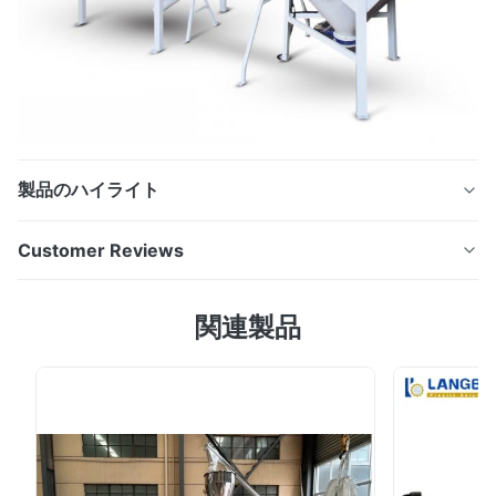
製品のハイライト
15KW Plastic Mixing Equipment With U Type Mixing
Customer Reviews
Container 1000L Vessel Volume 部品および特徴: 適用は
プラスチック プロフィール、管をペレタイジングを施す
5.0
関連製品
押出機か完全な放出ライン含み。すべての機械およびライ
Based on 50 reviews recently
ンは顧客需要および必要性に従って注文仕立てである。
5
100%
私達は高性能の押出機およびエネルギー効率が良いシステ
4
0
ム、また信頼できるおよび速い予備品配達、サービスとサ
3
0
2
0
ポート提供することを常に向ける。 すべてのExtrusionの
1
0
管ラインはさまざまな付属装置によって私達の顧客の要求