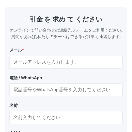
学薬品輸送、ガス供給ラインなど、複数の用途
パイプ製作仕
に使用されます。これらのパイプは、優れた強
出機のパワー 容
度、構造的完全性、耐薬品性、耐久性、熱安定
55AC 150 L
引金 を 求め て ください
性、無毒安全特性、およびコスト効率の高いメ
LB-160 75-1
ンテナンスを備えています。 生産プロセス
オンラインで問い合わせの連絡先フォームをご利用ください.
PVC粉末＋添加剤混合 材料供給システム ...
質問があれば,私たちのチームはできるだけ早く連絡します.
メール
*
電話 / WhatsApp
名前