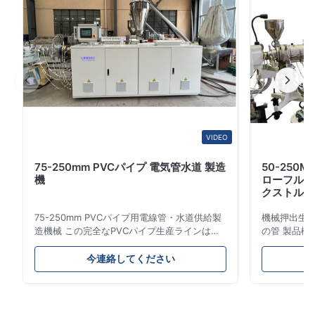
ム、ヤーンおよびペレタイジングを施すこと、等適用する
ことができる…それは以下の項目から成っている: 運転モ
ーター:源の運転として有名なブランド モーターによって
Chanin Prasert
C
装備されてい...
Sep 25.2025
High-speed production with minimal vibration. The haul-off unit
grips firmly without deformation. Pipes meet our pressure
rating requirements. Very satisfied with the performance.
VIDEO
75-250mm PVCパイプ 電気管水道 製造
50-250
機
ローフルオ
クストルー
75-250mm PVCパイプ用電線管・水道供給製
機械押出生産ラ
造機械 この完全なPVCパイプ生産ラインは、
の管 製品概
直径16mmから800mmまでの高品質
燃料ガスお
PVC/UPVCパイプを製造します。このシステ
これらのパ
今連絡してください
ムは、さまざまな直径と肉厚仕様の電線管、水
械的強度、
道管、建設用配管パイプの製造用に設計されて
プ性などの
います。 用途 製造されたUPVCパイプは、電
は、都市と
線管システム、水道網、下水管、住宅装飾、化
ットワークの