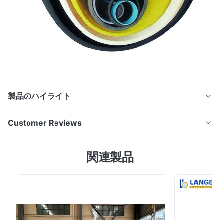
製品のハイライト
分野の電気通信コミュニケーションで必要とされる異なっ
Customer Reviews
た圧力クラスが付いているPEの管 適用: PEの管の放出ラ
インはガソリン ガス、農業、建築、電気通信コミュニケ
5.0
関連製品
ーション、等の分野で必要とされる異なった圧力クラスが
Based on 50 reviews recently
付いている製造のPEの管を加えられる… 装置: 単一ねじ押
5
100%
出機はポリエチレンの突き出る専門装置材料である。、下
4
0
流装置別のダイスの頭部によって装備されていて、それは
3
0
2
0
ポリオレフィンの管の製造業を、パネル、シート、フィル
1
0