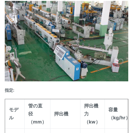
指定:
管の直
押出機
モデ
容量
径
押出機
力
ル
（kg/hr）
（mm）
（kw）