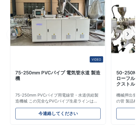
曲がる機
WC67K-
諾
1
5.0
るフィルムがあります 任意選んで下さい; 私達は私達の提
械
200/3200
可
案に基づいてあなたの条件に従ってラインを作り出して...
John
能
J
Nov 22.2025
受
旋盤にか
諾
The machine is robust and very stable during operation. Shreds
500X1500
1
5.0
plastic sheets, bottles, and containers efficiently.
かる機械
可
能
VIDEO
Shubham Patel
S
受
75-250mm PVCパイプ 電気管水道 製造
50-250
機
ローフルオ
Feb 11.2025
諾
鋭い機械
Z3050x16/1
3
5.0
クストルー
可
Stable performance and strong blades. Even thick PET bottles
75-250mm PVCパイプ用電線管・水道供給製
機械押出生産ラ
are crushed smoothly. Very reliable for continuous operation.
能
造機械 この完全なPVCパイプ生産ラインは、
の管 製品概
直径16mmから800mmまでの高品質
燃料ガスお
PVC/UPVCパイプを製造します。このシステ
これらのパ
今連絡してください
ムは、さまざまな直径と肉厚仕様の電線管、水
械的強度、
道管、建設用配管パイプの製造用に設計されて
プ性などの
います。 用途 製造されたUPVCパイプは、電
は、都市と
線管システム、水道網、下水管、住宅装飾、化
ットワークの