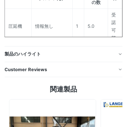
の数
受
諾
圧延機
情報無し
1
5.0
可
能
受
製品のハイライト
鋸引き機
諾
GW4240
2
2.0
機械、PPのPEのフィルムの洗浄ライン熱気の乾燥をリサ
械
可
Customer Reviews
イクルする不用なプラスチック フィルム 洗浄する不用な
能
フィルムはリサイクルにリサイクルしてラインを使用され
5.0
受
関連製品
無駄PE/PPのフィルム、HDPEのミルクびん、堅いPE/PP
Based on 50 reviews recently
QC11K-
諾
の容器、バケツを洗浄します そう。その物質的な供給の
打抜き機
1
5.0
12x4000
可
5
100%
コンベヤー ベルト、ぬれた粉砕機/粉砕機機械、Frication
4
0
能
の洗濯機、浮遊洗浄を含む自動ライン タンクに入れま、
3
0
2
0
より乾燥した機械、熱気の乾燥システムおよび収集システ
受
1
0
ムを排水します。また私達に材料の乾燥についに機械を絞