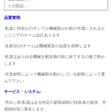
トの部品:
PE/PPのフィルムのため
品質管理:
供給のコンベヤー---PlasticCrusher機械---洗浄タン
·私達に技術がのサンプル機械類がの前の市場に入れるエ
クを浮かべる薄片---Fricationの洗浄システム---排水
ンジニアのチーム設計あります
の機械類---熱気の乾燥システムおよびパッキング シ
·生産QCのチームは機械製造の品質を保障します
ステム
·私達はあらゆる機械を郵送物の前に終了するの後で動か
します
·任意材料によって機械類を動かしている顧客によって選
んで下さい
サービス・システム:
·売出し前:私達はある特定の顧客細部の技術者の提供、売
買契約等に署名します。