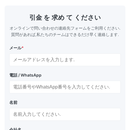
学薬品輸送、ガス供給ラインなど、複数の用途
パイプ製作仕
に使用されます。これらのパイプは、優れた強
出機のパワー 容
度、構造的完全性、耐薬品性、耐久性、熱安定
55AC 150 L
引金 を 求め て ください
性、無毒安全特性、およびコスト効率の高いメ
LB-160 75-1
ンテナンスを備えています。 生産プロセス
オンラインで問い合わせの連絡先フォームをご利用ください.
PVC粉末＋添加剤混合 材料供給システム ...
質問があれば,私たちのチームはできるだけ早く連絡します.
メール
*
電話 / WhatsApp
名前
会社名