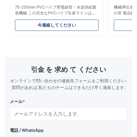
Oct 7.2025
75-250mm PVCパイプ用電線管・水道供給製
機械押出生産ラ
造機械 この完全なPVCパイプ生産ラインは、
の管 製品概
The PVC flexible hose making machine performs well for
直径16mmから800mmまでの高品質
燃料ガスお
braided garden hose production. The extrusion and braiding
PVC/UPVCパイプを製造します。このシステ
これらのパ
今連絡してください
process runs smoothly, and the finished hose has uniform
ムは、さまざまな直径と肉厚仕様の電線管、水
械的強度、
thickness and stable quality.
道管、建設用配管パイプの製造用に設計されて
プ性などの
います。 用途 製造されたUPVCパイプは、電
は、都市と
線管システム、水道網、下水管、住宅装飾、化
ットワークの
N*k
学薬品輸送、ガス供給ラインなど、複数の用途
パイプ製作仕
N
に使用されます。これらのパイプは、優れた強
出機のパワー 容
May 11.2025
度、構造的完全性、耐薬品性、耐久性、熱安定
55AC 150 L
引金 を 求め て ください
性、無毒安全特性、およびコスト効率の高いメ
LB-160 75-1
We use this pipe threading machine for PVC and PE pipes in
ンテナンスを備えています。 生産プロセス
オンラインで問い合わせの連絡先フォームをご利用ください.
the 20–110 mm range. The CNC/PLC control helps keep thread
PVC粉末＋添加剤混合 材料供給システム ...
質問があれば,私たちのチームはできるだけ早く連絡します.
size consistent, and the machine runs stably during daily
operation. Setup and adjustment are straightforward for our
メール
*
operators.
電話 / WhatsApp