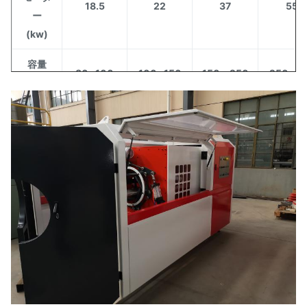
18.5
22
37
55
ー
(kw)
容量
80~100
100~150
150〜250
250~3
(kg/h)
中央の
高さ
1050
1050
1050
1050
(mm)
純重量
3000
3500
4000
5500
(kg)
L*W*H
3.6*1.1*21
3.6*1.1*12
42*1.5*24
4.7*1.5