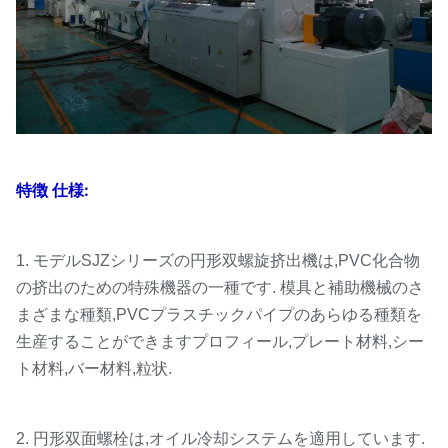
特徴 仕様:
1. モデルSJZシリーズの円形双螺旋挤出機は,PVC化合物
の挤出のための特殊機器の一種です. 模具と補助機械のさ
まざまな種類,PVCプラスチックパイプのあらゆる種類を
生産することができますプロフィール,プレート材料,シー
ト材料,バー材料,粒状.
2. 円形双面螺栓は,オイル冷却システムを適用しています.