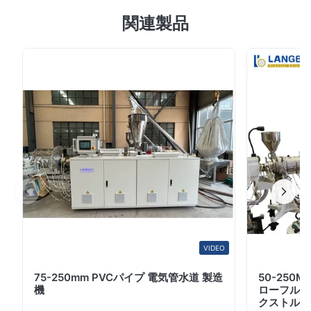
PVCパイプ 円形双螺旋エクストルーダー/プラスチックパ
5.0
関連製品
イプエクストルーダー機器/双螺旋エクストルーションマ
Based on 50 reviews recently
シン. SJSZシリーズ 円形双螺旋幹エクストルーダーは,バ
5
100%
レルスクリュー,ギアトランスミッションシステムで構成
4
0
されています,測定可能な材料 給餌,加熱,模具,真空校正,冷
3
0
2
0
却,電気制御部品など 主にPVCパイプ,プレート,シート,映
1
0
画,プロファイル,粒,など 特徴 仕様: 1. モデルSJZシリーズ
の円形双螺旋挤出機は,PVC化合物の挤出のための特殊機
器の一種です. 模具と補助機...
Olivia Grant
O
Oct 16.2025
We mainly produce electrical conduit. The line performs
consistently with precise diameter control. Energy consumption
is lower than our previous system, and the vacuum tank is well
VIDEO
designed for stable shaping. Highly recommended.
75-250mm PVCパイプ 電気管水道 製造
50-250
機
ローフルオ
M*z
M
クストルー