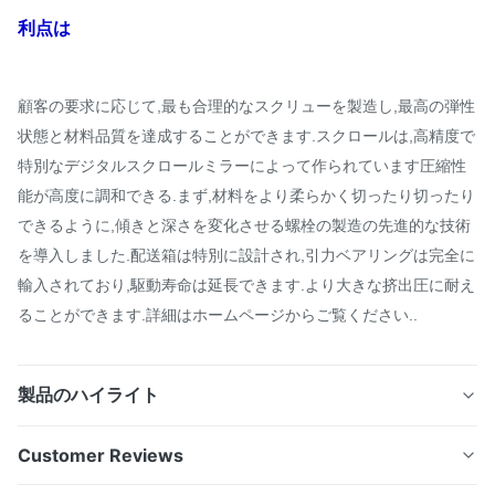
利点は
顧客の要求に応じて,最も合理的なスクリューを製造し,最高の弾性
状態と材料品質を達成することができます.スクロールは,高精度で
特別なデジタルスクロールミラーによって作られています圧縮性
能が高度に調和できる.まず,材料をより柔らかく切ったり切ったり
できるように,傾きと深さを変化させる螺栓の製造の先進的な技術
を導入しました.配送箱は特別に設計され,引力ベアリングは完全に
輸入されており,駆動寿命は延長できます.より大きな挤出圧に耐え
ることができます.詳細はホームページからご覧ください..
製品のハイライト
コンピュータ制御 プラスチックパイプエクストルーショ
Customer Reviews
ンマシン ツインスクリューPVCチューブ製造 製品説明: