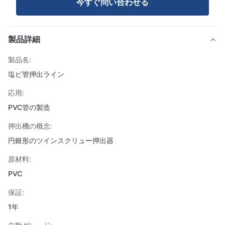
今すぐ問い合わせる
製品詳細
製品名:
塩ビ管押出ライン
応用:
PVC管の製造
押出機の概念:
円錐形のツインスクリュー押出器
原材料:
PVC
保証:
1年