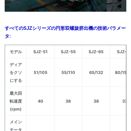
すべてのSJZシリーズの円形双螺旋挤出機の技術パラメー
タ:
モデル
SJZ-51
SJZ-55
SJZ-65
SJZ-8
ディア
をクソ
51/105
55/110
65/132
80/156
にする
最大回
転速度
40
38
38
37
(rpm)
メイン
モータ