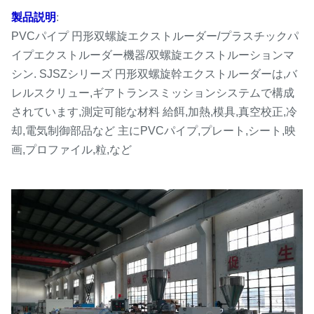
:
製品説明
PVCパイプ 円形双螺旋エクストルーダー/プラスチックパ
イプエクストルーダー機器/双螺旋エクストルーションマ
シン. SJSZシリーズ 円形双螺旋幹エクストルーダーは,バ
レルスクリュー,ギアトランスミッションシステムで構成
されています,測定可能な材料 給餌,加熱,模具,真空校正,冷
却,電気制御部品など 主にPVCパイプ,プレート,シート,映
画,プロファイル,粒,など