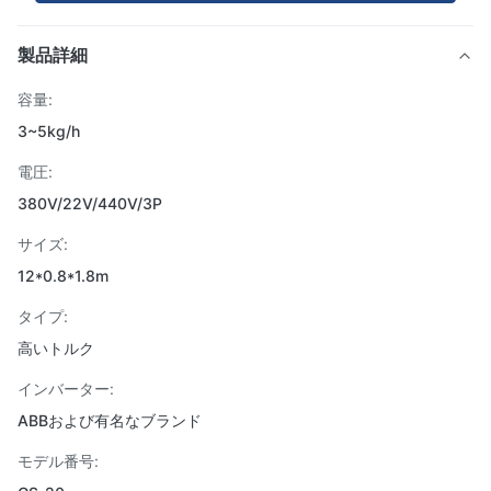
製品詳細
容量:
3~5kg/h
電圧:
380V/22V/440V/3P
サイズ:
12*0.8*1.8m
タイプ:
高いトルク
インバーター:
ABBおよび有名なブランド
モデル番号: