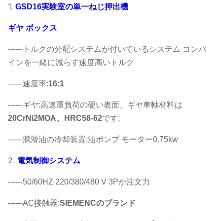
1.
GSD16実験室の単一ねじ押出機
ギヤ ボックス
------トルクの分配システムが付いているシステム コンバ
インを一緒に減らす速度高いトルク
------速度率:
16:1
------ギヤ:高速重負荷の硬い表面、ギヤ車軸材料は
20CrNi2MOA、HRC58-62
です;
------潤滑油の冷却装置:油ポンプ モーター0.75kw
2.
電気制御システム
------50/60HZ 220/380/480 V 3Pか注文力
------AC接触器:
SIEMENCのブランド