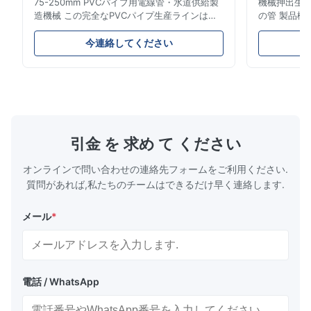
75-250mm PVCパイプ用電線管・水道供給製
機械押出生産ラ
造機械 この完全なPVCパイプ生産ラインは、
の管 製品概
直径16mmから800mmまでの高品質
燃料ガスお
PVC/UPVCパイプを製造します。このシステ
これらのパ
今連絡してください
ムは、さまざまな直径と肉厚仕様の電線管、水
械的強度、
道管、建設用配管パイプの製造用に設計されて
プ性などの
います。 用途 製造されたUPVCパイプは、電
は、都市と
線管システム、水道網、下水管、住宅装飾、化
ットワークの
学薬品輸送、ガス供給ラインなど、複数の用途
パイプ製作仕
に使用されます。これらのパイプは、優れた強
出機のパワー 容
度、構造的完全性、耐薬品性、耐久性、熱安定
55AC 150 L
引金 を 求め て ください
性、無毒安全特性、およびコスト効率の高いメ
LB-160 75-1
ンテナンスを備えています。 生産プロセス
オンラインで問い合わせの連絡先フォームをご利用ください.
PVC粉末＋添加剤混合 材料供給システム ...
質問があれば,私たちのチームはできるだけ早く連絡します.
メール
*
電話 / WhatsApp