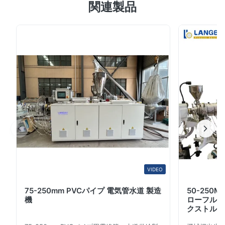
5.0
関連製品
ーニング式があります それらを異なったタイプの材料を
Based on 50 reviews recently
処理するために適したようにする適用範囲が広いモジュラ
5
100%
ー構成特徴および性能。それらはあります 高いmalecular
4
0
材料のさまざまのためにポリマー処理、食糧スタッフの処
3
0
2
0
理および化学produtsで広く、特に使用されて。 PPのPE
1
0
色のmasterbatch 3~5kg/hhasが付いている小型研究室試
験機械双生児ねじ押出機のペレタイジングを施すライン多
くの異なった種類の機械、すべて 私...
Rajesh Kumar
R
Nov 27.2024
Plasticizing performance is consistent, and the output quality
meets our production requirements.
VIDEO
75-250mm PVCパイプ 電気管水道 製造
50-250
機
ローフルオ
クストルー