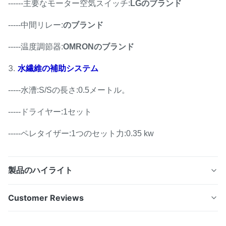
------主要なモーター空気スイッチ:
LGのブランド
-----中間リレー:
のブランド
-----温度調節器:
OMRONのブランド
3.
水繊維の補助システム
-----水漕:S/Sの長さ:0.5メートル。
-----ドライヤー:1セット
-----ペレタイザー:1つのセット力:0.35 kw
製品のハイライト
機械を作る小型造粒機の双生児ねじ押出機の家の使用粒状
Customer Reviews
化PPのPe 機械を作る小型造粒機の双生児ねじ押出機の家
の使用粒状化PPのPEに優秀な混合の性能、よい自動クリ