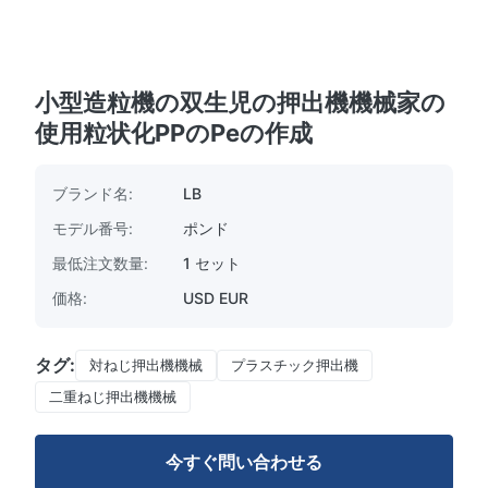
小型造粒機の双生児の押出機機械家の
使用粒状化PPのPeの作成
ブランド名:
LB
モデル番号:
ポンド
最低注文数量:
1 セット
価格:
USD EUR
タグ:
対ねじ押出機機械
プラスチック押出機
二重ねじ押出機機械
今すぐ問い合わせる