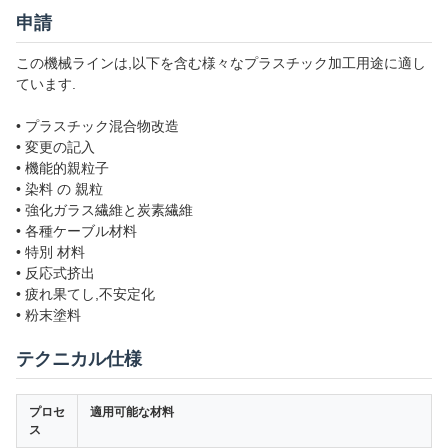
申請
この機械ラインは,以下を含む様々なプラスチック加工用途に適し
ています.
• プラスチック混合物改造
• 変更の記入
• 機能的親粒子
• 染料 の 親粒
• 強化ガラス繊維と炭素繊維
• 各種ケーブル材料
• 特別 材料
• 反応式挤出
• 疲れ果てし,不安定化
• 粉末塗料
テクニカル仕様
プロセ
適用可能な材料
ス