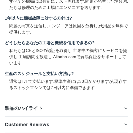
すべての機械は出荷前にテストされます.問題が発生した場合,私
たちは修理のために工場にエンジニアを送ります.
1年以内に機械故障に対する方針は?
問題の写真を送信し,エンジニアは原因を分析し,代用品を無料で
提供します.
どうしたらあなたの工場と機械を信用できるの?
私たちはCEとISOの認証を取得し 世界中の顧客にサービスを提
供し 工場訪問を歓迎し Alibaba.comで貿易保証をサポートして
います
生産のスケジュールと支払い方法は?
通常はT/Tで支払います.標準生産には30日かかりますが,現存す
るストックマシンでは7日以内に準備できます.
製品のハイライト
プロのプラスチックペレット化機 PETリサイクルライン
Customer Reviews
高性能のプラスチックペレット化機で,ブランドモーター