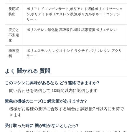
反応式
ポリアミドコンデンサート,ポリアミド溶解ポリメリゼーショ
挤出
ン,ポリアミドポリエスレン添加,ポリカルボネートコンデン
サート
疲労と
ポリスチレン酸化物,高吸収性樹脂,塩素硫黄ポリエチレン
不安定
化
粉末塗
ポリエステル,リングオキシド,ラクチド,ポリウレタン,アクリ
料
ラート
よく 聞かれる 質問
このマシンに興味があるなら,どう連絡できますか?
問い合わせを送信して,10時間以内に返信します.
緊急の機械のニーズに 解決策がありますか?
機械がお客様の要求に合致する場合は 試験後7日以内に出荷で
きます
受け取った時に 機が動かないとしたら?