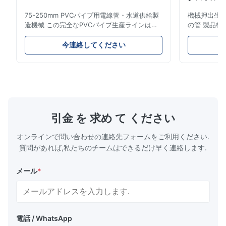
Mehmet Kaya
M
75-250mm PVCパイプ用電線管・水道供給製
機械押出生産ラ
Nov 19.2025
造機械 この完全なPVCパイプ生産ラインは、
の管 製品概
直径16mmから800mmまでの高品質
燃料ガスお
We appreciate the high-temperature washing system and
PVC/UPVCパイプを製造します。このシステ
これらのパ
今連絡してください
strong drying capacity. The whole line is optimized for
ムは、さまざまな直径と肉厚仕様の電線管、水
械的強度、
continuous operation, and maintenance points are easy to
道管、建設用配管パイプの製造用に設計されて
プ性などの
access. Production cost is much lower compared to our
います。 用途 製造されたUPVCパイプは、電
は、都市と
線管システム、水道網、下水管、住宅装飾、化
ットワークの
previous system.
学薬品輸送、ガス供給ラインなど、複数の用途
パイプ製作仕
に使用されます。これらのパイプは、優れた強
出機のパワー 容
Deepak Sharma
度、構造的完全性、耐薬品性、耐久性、熱安定
55AC 150 L
D
引金 を 求め て ください
性、無毒安全特性、およびコスト効率の高いメ
LB-160 75-1
ンテナンスを備えています。 生産プロセス
Jun 11.2025
オンラインで問い合わせの連絡先フォームをご利用ください.
PVC粉末＋添加剤混合 材料供給システム ...
質問があれば,私たちのチームはできるだけ早く連絡します.
Durable and reliable pelletizer. We run it daily without any
issues. Great investment for our production line.
メール
*
電話 / WhatsApp