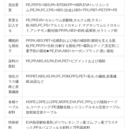
混合変
PE,PP,PS+SBS;PA+EPDM;PP+NBR;EVA+シリコンゴ
更
ム;PE,PA,PC,CPE+ABS (合金),ABS+TPU;PBT+PET;PP+PE
変更を
PE,PP,EVA+カルシウム炭酸物,タルクム粉,チタン
記入す
粉;ABS,PC,PS+アルミヒドロキシド,マグネシウムヒドロキシ
る
ド,アンチモン酸化物;PP,PA,ABS+鉄粉,硫黄粉,セラミック粉
機能的
PP,PA,ABS,PBT+抗燃剤および他の補助剤:燃焼を支える親
な親粒
粒;PE,PP,PS+生粉:分解する親粒;PE+霧防止ディプ,安定剤:二
子
重予防の親粒■ PE,EVA,ABS+カーボンブラック:黒い親粒
染料の
PE,PP,ABS,AS,PA,EVA,PET+ピグメントおよび補助
親粒
強化ガ
PP,PBT,ABS,AS,PA,PC,POM,PPS,PET+長火,小繊維,炭素繊
ラス繊
維,結晶など
維と炭
素繊維
各種ケ
HDPE,LDPE,LLDPE,MDPE,EVA,PVC,PPなどの隔熱ケーブ
ーブル
ル,コーティング;PE過酸化物,シリコンアルキル交差ケーブル;
材料
放射線交差ケーブル
特殊材
EVA熱溶解粘着剤,ポリウレタン,フッ素ゴム,フッ素プラスチ
料
ック,PPタバコフィルタ材料とTPR底材料