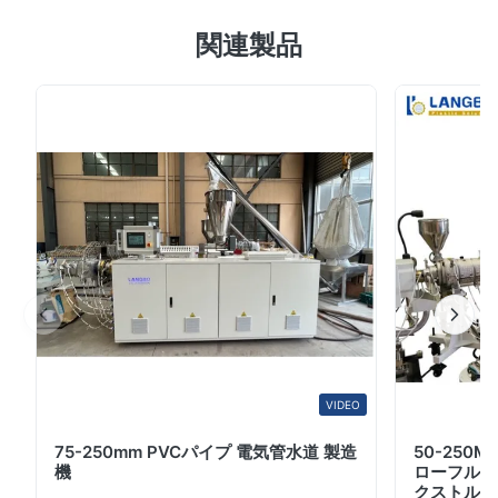
を搭載し,効率的なPETリサイクルとプラスチック加工作
5.0
関連製品
業のために設計されています. 申請 この機械ラインは,以
Based on 50 reviews recently
下を含む様々なプラスチック加工用途に適しています.•
5
100%
プラスチック混合物改造• 変更の記入• 機能的親粒子• 染
4
0
料 の 親粒• 強化ガラス繊維と炭素繊維• 各種ケーブル材
3
0
2
0
料• 特別 材料• 反応式挤出• 疲れ果てし,不安定化• 粉末
1
0
塗料 テクニカル仕様 プロセス 適用可能な材料 混合変更
PE,PP,PS+SBS;PA+EPDM;PP+NBR;EVA+シリコンゴ
ム;PE,PA...
Khalid Al-Harbi
K
Nov 24.2025
We have been running the pelletizing machine for several
months, and the output remains consistent with very little
fluctuation. The screw design provides strong plasticizing
VIDEO
ability, making it suitable for a wide range of materials including
PE, PP, ABS, and PET. A reliable system for daily production.
75-250mm PVCパイプ 電気管水道 製造
50-250
機
ローフルオ
クストルー